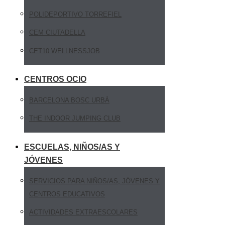
POLIDEPORTIVO TORREFIEL
CEM CIUTADELLA
CET10 WELLNESSJOB
CENTROS OCIO
BARCELONA BOSC URBÀ
THE INDOOR JUMPING CLUB
ESCUELAS, NIÑOS/AS Y
JÓVENES
SERVICIOS PARA NIÑOS/AS, JÓVENES Y
CENTROS EDUCATIVOS
ACTIVIDADES EXTRAESCOLARES