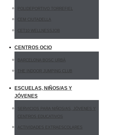
POLIDEPORTIVO TORREFIEL
CEM CIUTADELLA
CET10 WELLNESSJOB
CENTROS OCIO
BARCELONA BOSC URBÀ
THE INDOOR JUMPING CLUB
ESCUELAS, NIÑOS/AS Y
JÓVENES
SERVICIOS PARA NIÑOS/AS, JÓVENES Y
CENTROS EDUCATIVOS
ACTIVIDADES EXTRAESCOLARES