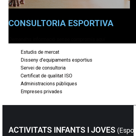
CONSULTORIA ESPORTIVA
Demana'ns informació sense compromís aquí
Estudis de mercat
Disseny d’equipaments esportius
Servei de consultoria
Certificat de qualitat ISO
Administracions públiques
Empreses privades
ACTIVITATS INFANTS I JOVES
(Espor