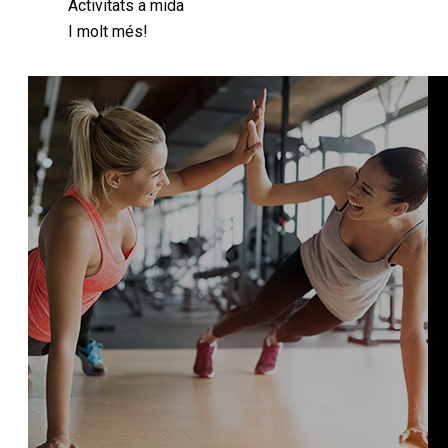
Activitats a mida
I molt més!