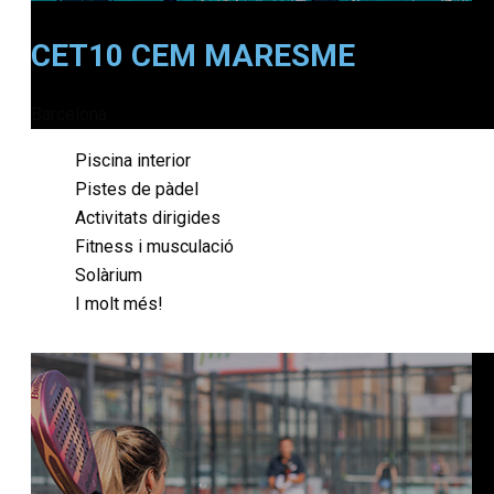
CET10 CEM MARESME
Barcelona
Piscina interior
Pistes de pàdel
Activitats dirigides
Fitness i musculació
Solàrium
I molt més!