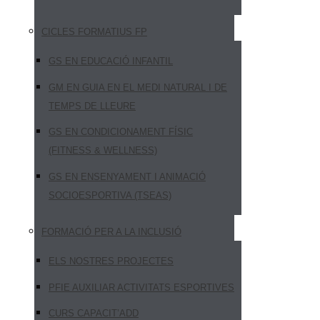
CICLES FORMATIUS FP
GS EN EDUCACIÓ INFANTIL
GM EN GUIA EN EL MEDI NATURAL I DE
TEMPS DE LLEURE
GS EN CONDICIONAMENT FÍSIC
(FITNESS & WELLNESS)
GS EN ENSENYAMENT I ANIMACIÓ
SOCIOESPORTIVA (TSEAS)
FORMACIÓ PER A LA INCLUSIÓ
ELS NOSTRES PROJECTES
PFIE AUXILIAR ACTIVITATS ESPORTIVES
CURS CAPACIT’ADD