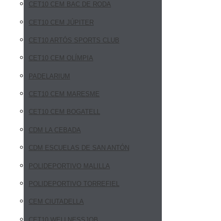
CET10 CEM BAC DE RODA
CET10 CEM JÚPITER
CET10 ARTÓS SPORTS CLUB
CET10 CEM OLÍMPIA
PADELARIUM
CET10 CEM MARESME
CET10 CEM BOGATELL
CDM LA CEBADA
CDM ESCUELAS DE SAN ANTÓN
POLIDEPORTIVO MALILLA
POLIDEPORTIVO TORREFIEL
CEM CIUTADELLA
CET10 WELLNESSJOB