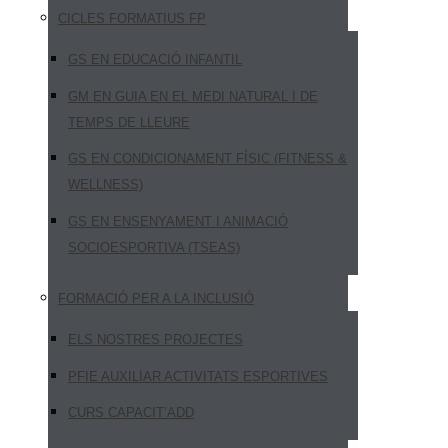
CICLES FORMATIUS FP
GS EN EDUCACIÓ INFANTIL
GM EN GUIA EN EL MEDI NATURAL I DE
TEMPS DE LLEURE
GS EN CONDICIONAMENT FÍSIC (FITNESS &
WELLNESS)
GS EN ENSENYAMENT I ANIMACIÓ
SOCIOESPORTIVA (TSEAS)
FORMACIÓ PER A LA INCLUSIÓ
ELS NOSTRES PROJECTES
PFIE AUXILIAR ACTIVITATS ESPORTIVES
CURS CAPACIT’ADD