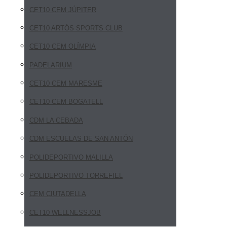
CET10 CEM JÚPITER
CET10 ARTÓS SPORTS CLUB
CET10 CEM OLÍMPIA
PADELARIUM
CET10 CEM MARESME
CET10 CEM BOGATELL
CDM LA CEBADA
CDM ESCUELAS DE SAN ANTÓN
POLIDEPORTIVO MALILLA
POLIDEPORTIVO TORREFIEL
CEM CIUTADELLA
CET10 WELLNESSJOB