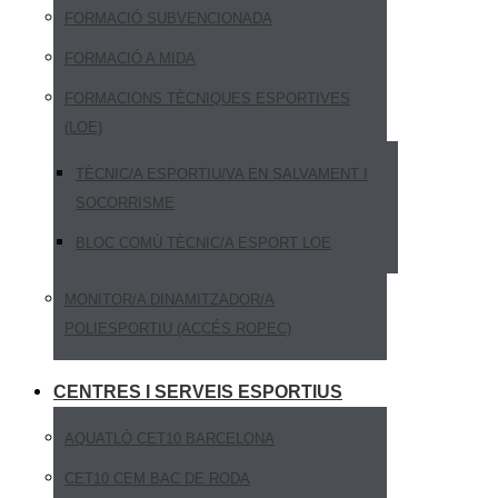
FORMACIÓ SUBVENCIONADA
FORMACIÓ A MIDA
FORMACIONS TÈCNIQUES ESPORTIVES
(LOE)
TÈCNIC/A ESPORTIU/VA EN SALVAMENT I
SOCORRISME
BLOC COMÚ TÈCNIC/A ESPORT LOE
MONITOR/A DINAMITZADOR/A
POLIESPORTIU (ACCÉS ROPEC)
CENTRES I SERVEIS ESPORTIUS
AQUATLÓ CET10 BARCELONA
CET10 CEM BAC DE RODA