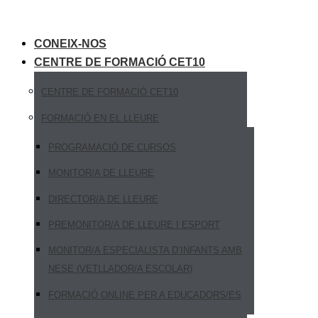
Skip
to
CONEIX-NOS
content
CENTRE DE FORMACIÓ CET10
CENTRE DE FORMACIÓ CET10
FORMACIÓ EN EL LLEURE
PROGRAMACIÓ DE CURSOS
MONITOR/A DE LLEURE
DIRECTOR/A DE LLEURE
PREMONITOR/A DE LLEURE I ESPORT
MONITOR/A ESPECIALISTA D’INFANTS AMB
NESE (VETLLADOR/A ESCOLAR)
FORMACIÓ ONLINE PER A EDUCADORS/ES