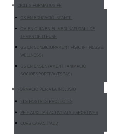
CICLES FORMATIUS FP
GS EN EDUCACIÓ INFANTIL
GM EN GUIA EN EL MEDI NATURAL I DE
TEMPS DE LLEURE
GS EN CONDICIONAMENT FÍSIC (FITNESS &
WELLNESS)
GS EN ENSENYAMENT I ANIMACIÓ
SOCIOESPORTIVA (TSEAS)
FORMACIÓ PER A LA INCLUSIÓ
ELS NOSTRES PROJECTES
PFIE AUXILIAR ACTIVITATS ESPORTIVES
CURS CAPACIT’ADD