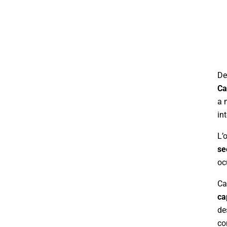
De
Ca
a 
int
L’
se
oc
Ca
ca
de
co