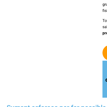
gr
fi
To
sa
pr