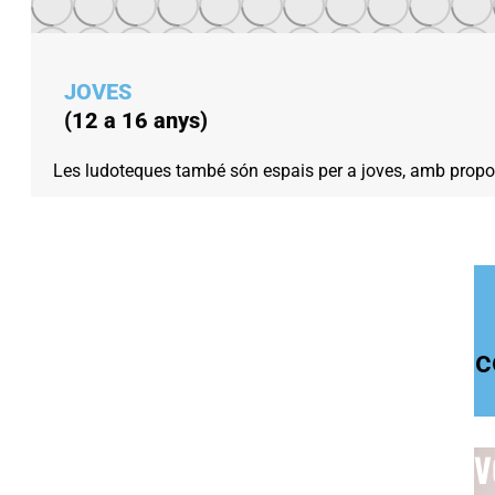
JOVES
(12 a 16 anys)
Les ludoteques també són espais per a joves, amb propost
c
V