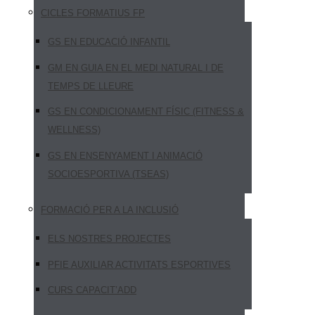
CICLES FORMATIUS FP
GS EN EDUCACIÓ INFANTIL
GM EN GUIA EN EL MEDI NATURAL I DE
TEMPS DE LLEURE
GS EN CONDICIONAMENT FÍSIC (FITNESS &
WELLNESS)
GS EN ENSENYAMENT I ANIMACIÓ
SOCIOESPORTIVA (TSEAS)
FORMACIÓ PER A LA INCLUSIÓ
ELS NOSTRES PROJECTES
PFIE AUXILIAR ACTIVITATS ESPORTIVES
CURS CAPACIT’ADD