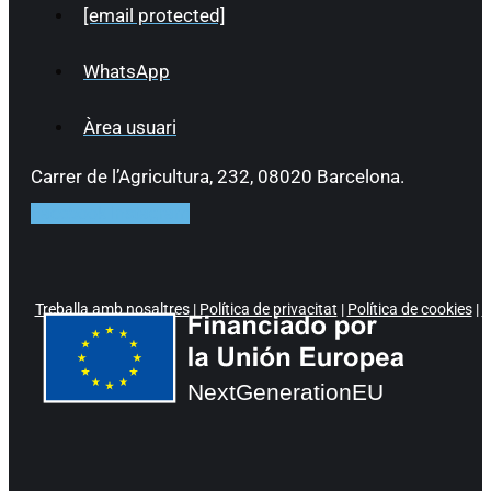
[email protected]
WhatsApp
Àrea usuari
Carrer de l’Agricultura, 232, 08020 Barcelona.
Facebook
Instagram
Treballa amb nosaltres
|
Política de privacitat
|
Política de cookies
|
P
NextGenerationEU