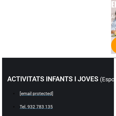
E
Am
ed
in
ACTIVITATS INFANTS I JOVES
(Esport
[email protected]
Tel. 932 783 135