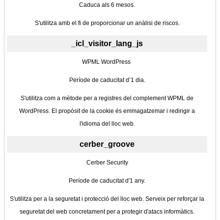
Caduca als 6 mesos.
S'utilitza amb el fi de proporcionar un anàlisi de riscos.
_icl_visitor_lang_js
WPML WordPress
Període de caducitat d’1 dia.
S'utilitza com a mètode per a registres del complement WPML de
WordPress. El propòsit de la cookie és emmagatzemar i redirigir a
l'idioma del lloc web.
cerber_groove
Cerber Security
Període de caducitat d'1 any.
S'utilitza per a la seguretat i protecció del lloc web. Serveix per reforçar la
seguretat del web concretament per a protegir d'atacs informàtics.