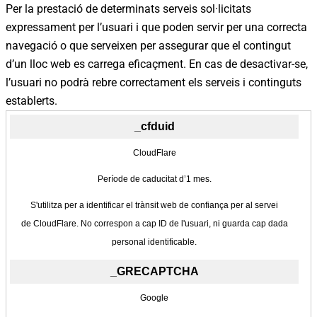
Per la prestació de determinats serveis sol·licitats
les
expressament per l’usuari i que poden servir per una correcta
cookies
navegació o que serveixen per assegurar que el contingut
d’un lloc web es carrega eficaçment. En cas de desactivar-se,
l’usuari no podrà rebre correctament els serveis i continguts
establerts.
_cfduid
CloudFlare
Període de caducitat d’1 mes.
S'utilitza per a identificar el trànsit web de confiança per al servei
de CloudFlare. No correspon a cap ID de l'usuari, ni guarda cap dada
personal identificable.
_GRECAPTCHA
Google