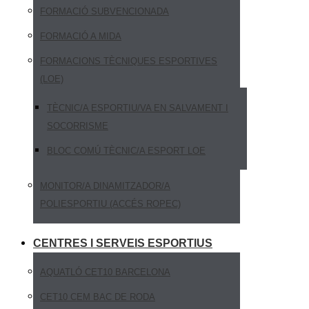
FORMACIÓ SUBVENCIONADA
FORMACIÓ A MIDA
FORMACIONS TÈCNIQUES ESPORTIVES
(LOE)
TÈCNIC/A ESPORTIU/VA EN SALVAMENT I
SOCORRISME
BLOC COMÚ TÈCNIC/A ESPORT LOE
MONITOR/A DINAMITZADOR/A
POLIESPORTIU (ACCÉS ROPEC)
CENTRES I SERVEIS ESPORTIUS
AQUATLÓ CET10 BARCELONA
CET10 CEM BAC DE RODA