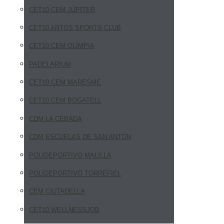
CET10 CEM JÚPITER
CET10 ARTÓS SPORTS CLUB
CET10 CEM OLÍMPIA
PADELARIUM
CET10 CEM MARESME
CET10 CEM BOGATELL
CDM LA CEBADA
CDM ESCUELAS DE SAN ANTÓN
POLIDEPORTIVO MALILLA
POLIDEPORTIVO TORREFIEL
CEM CIUTADELLA
CET10 WELLNESSJOB