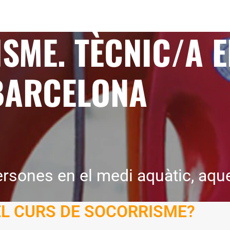
SME. TÈCNIC/A 
BARCELONA
ersones en el medi aquàtic, aque
EL CURS DE SOCORRISME?