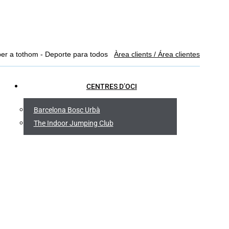
Facebook
YouTube
Linkedin
Instagram
per a tothom - Deporte para todos
Àrea clients / Área clientes
page
page
page
page
opens
opens
opens
opens
CENTRES D’OCI
in
in
in
in
new
new
new
new
Barcelona Bosc Urbà
window
window
window
window
The Indoor Jumping Club