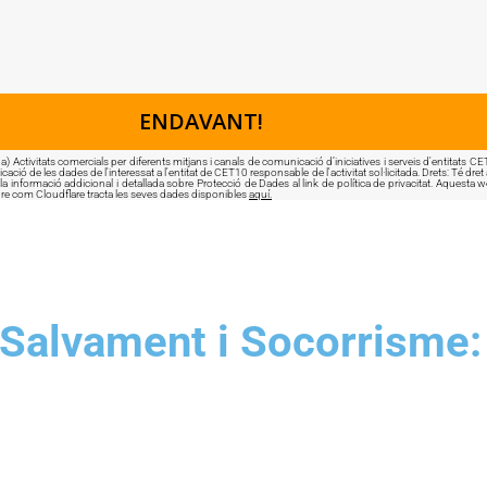
s comercials per diferents mitjans i canals de comunicació d’iniciatives i serveis d'entitats CET10 i 
ció de les dades de l'interessat a l'entitat de CET10 responsable de l'activitat sol·licitada. Drets: Té dret 
a informació addicional i detallada sobre Protecció de Dades al link de política de privacitat. Aquesta web
e com Cloudflare tracta les seves dades disponibles
aquí.
Salvament i Socorrisme: c