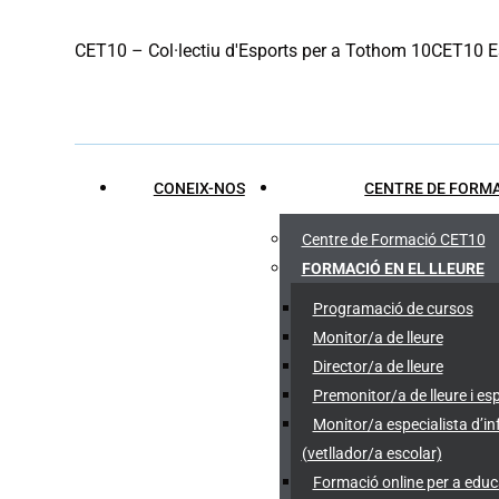
Skip
CET10 – Col·lectiu d'Esports per a Tothom 10
CET10 Es
to
content
CONEIX-NOS
CENTRE DE FORMA
Centre de Formació CET10
FORMACIÓ EN EL LLEURE
Programació de cursos
Monitor/a de lleure
Director/a de lleure
Premonitor/a de lleure i es
Monitor/a especialista d’
(vetllador/a escolar)
Formació online per a edu