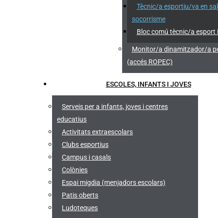
Tècnic/a esportiu/va en sa
socorrisme
Bloc comú tècnic/a esport
Monitor/a dinamitzador/a po
(accés ROPEC)
ESCOLES, INFANTS I JOVES
Serveis per a infants, joves i centres
educatius
Activitats extraescolars
Clubs esportius
Campus i casals
Colònies
Espai migdia (menjadors escolars)
Patis oberts
Ludoteques