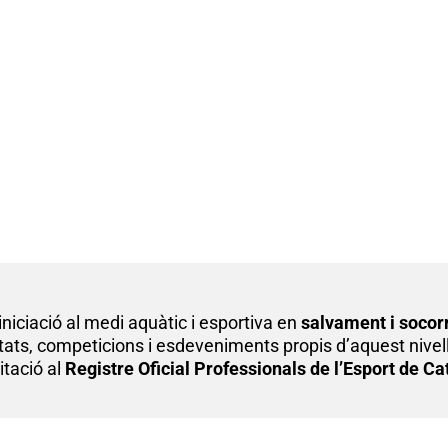
a iniciació al medi aquàtic i esportiva en
salvament i socor
ivitats, competicions i esdeveniments propis d’aquest nive
tació al
Registre Oficial Professionals de l’Esport de C