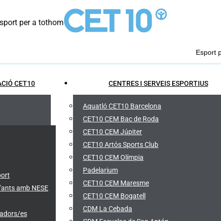
port per a tothom
Esport 
CIÓ CET10
CENTRES I SERVEIS ESPORTIUS
Aquatló CET10 Barcelona
CET10 CEM Bac de Roda
CET10 CEM Júpiter
CET10 Artós Sports Club
CET10 CEM Olímpia
Padelarium
port
CET10 CEM Maresme
infants amb NESE
CET10 CEM Bogatell
CDM La Cebada
cadors/es