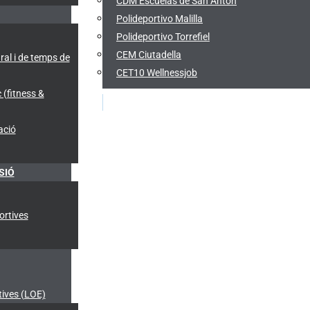
CDM Escuelas de San Antón
Polideportivo Malilla
Polideportivo Torrefiel
CEM Ciutadella
ral i de temps de
CET10 Wellnessjob
 (fitness &
ació
SIÓ
ortives
ives (LOE)