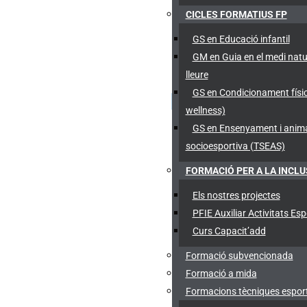
CICLES FORMATIUS FP
GS en Educació infantil
GM en Guia en el medi natu
lleure
GS en Condicionament físic
wellness)
GS en Ensenyament i anim
socioesportiva (TSEAS)
FORMACIÓ PER A LA INCLU
Els nostres projectes
PFIE Auxiliar Activitats Esp
Curs Capacit’add
Formació subvencionada
Formació a mida
Formacions tècniques esport