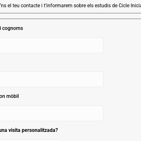
’ns el teu contacte i t’informarem sobre els estudis de Cicle Ini
i cognoms
po
e
l
po
on mòbil
po
una visita personalitzada?