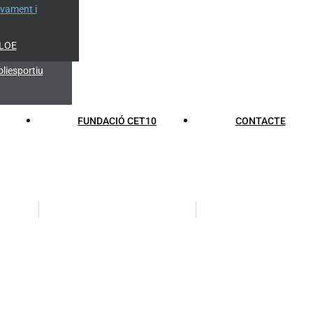
lvament i
 LOE
liesportiu
FUNDACIÓ CET10
CONTACTE