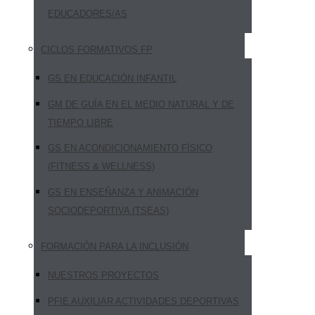
EDUCADORES/AS
CICLOS FORMATIVOS FP
GS EN EDUCACIÓN INFANTIL
GM DE GUÍA EN EL MEDIO NATURAL Y DE
TIEMPO LIBRE
GS EN ACONDICIONAMIENTO FÍSICO
(FITNESS & WELLNESS)
GS EN ENSEÑANZA Y ANIMACIÓN
SOCIODEPORTIVA (TSEAS)
FORMACIÓN PARA LA INCLUSIÓN
NUESTROS PROYECTOS
PFIE AUXILIAR ACTIVIDADES DEPORTIVAS