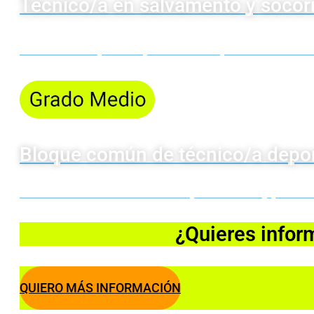
Técnico/a en salvamento y socor
Enseñanza deportiva que te habilita para el rescate 
Bloque común de técnico/a depo
Para todas las modalidades deportivas LOE y para las
¿Quieres infor
QUIERO MÁS INFORMACIÓN