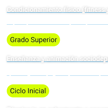
Condicionamiento físico (fitness 
Prepárate para ser entrenador/a personal, técnico/a 
Enseñanza y animación sociodep
Aprende a gestionar programas y actividades deportiv