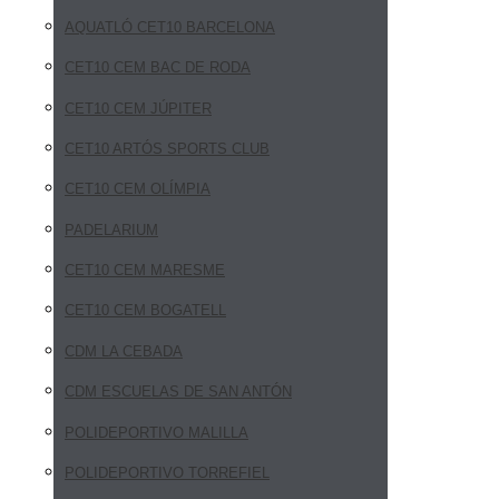
AQUATLÓ CET10 BARCELONA
CET10 CEM BAC DE RODA
CET10 CEM JÚPITER
CET10 ARTÓS SPORTS CLUB
CET10 CEM OLÍMPIA
PADELARIUM
CET10 CEM MARESME
CET10 CEM BOGATELL
CDM LA CEBADA
CDM ESCUELAS DE SAN ANTÓN
POLIDEPORTIVO MALILLA
POLIDEPORTIVO TORREFIEL