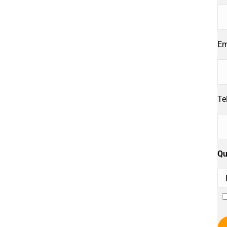
Em
Te
Qu