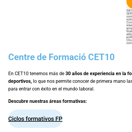
INF
SERV
com
soli
Cons
inte
acce
fin
adic
polí
Clou
cond
Centre de Formació CET10
En
CET10
tenemos más de
30 años de experiencia en la fo
deportivos,
lo que nos permite conocer de primera mano la
para entrar con éxito en el mundo laboral.
Descubre nuestras áreas formativas:
Ciclos formativos FP