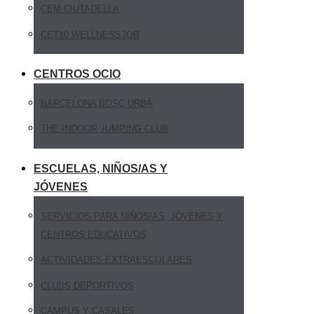
CEM CIUTADELLA
CET10 WELLNESSJOB
CENTROS OCIO
BARCELONA BOSC URBÀ
THE INDOOR JUMPING CLUB
ESCUELAS, NIÑOS/AS Y
JÓVENES
SERVICIOS PARA NIÑOS/AS, JÓVENES Y
CENTROS EDUCATIVOS
ACTIVIDADES EXTRAESCOLARES
CLUBS DEPORTIVOS
CAMPUS Y CASALES