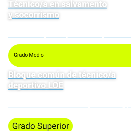
Técnico/a en salvamento
y socorrismo
Enseñanza deportiva que te habilita para el re
Grado Medio
Bloque común de técnico/a
deportivo LOE
Para todas las modalidades deportivas LOE y pa