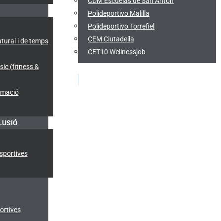
CDM Escuelas de San Antón
Polideportivo Malilla
Polideportivo Torrefiel
CEM Ciutadella
tural i de temps
CET10 Wellnessjob
ic (fitness &
imació
LUSIÓ
Esportives
ortives