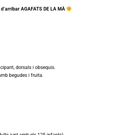
ran d’arribar AGAFATS DE LA MÀ
cipant, dorsals i obsequis.
 amb begudes i fruita.
dults junt amb els 125 infants).