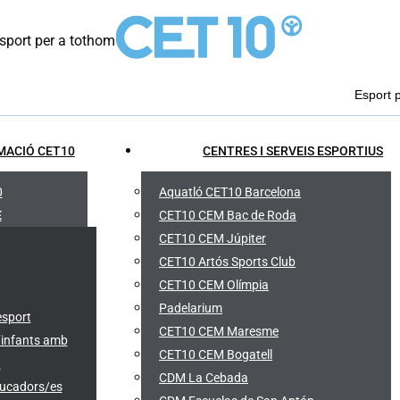
port per a tothom
Esport 
MACIÓ CET10
CENTRES I SERVEIS ESPORTIUS
0
Aquatló CET10 Barcelona
E
CET10 CEM Bac de Roda
CET10 CEM Júpiter
CET10 Artós Sports Club
CET10 CEM Olímpia
Padelarium
esport
CET10 CEM Maresme
’infants amb
CET10 CEM Bogatell
)
CDM La Cebada
ducadors/es