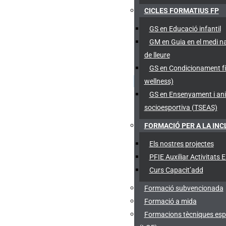
CICLES FORMATIUS FP
GS en Educació infantil
GM en Guia en el medi na
de lleure
GS en Condicionament fís
wellness)
GS en Ensenyament i an
socioesportiva (TSEAS)
FORMACIÓ PER A LA INC
Els nostres projectes
PFIE Auxiliar Activitats 
Curs Capacit’add
Formació subvencionada
Formació a mida
Formacions tècniques esp