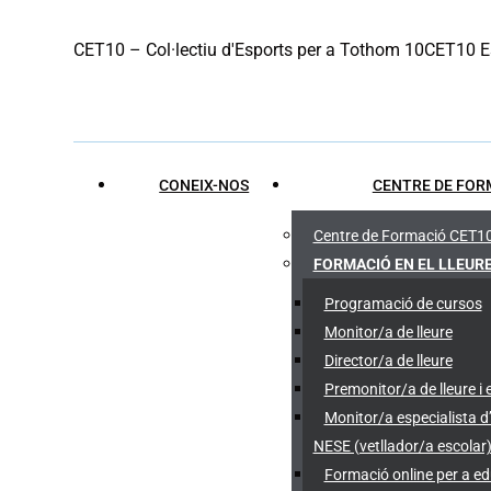
Skip
CET10 – Col·lectiu d'Esports per a Tothom 10
CET10 Es
to
content
CONEIX-NOS
CENTRE DE FOR
Centre de Formació CET1
FORMACIÓ EN EL LLEUR
Programació de cursos
Monitor/a de lleure
Director/a de lleure
Premonitor/a de lleure i 
Monitor/a especialista d
NESE (vetllador/a escolar
Formació online per a e