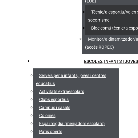
(LOE)
Tècnic/a esportiu/va en 
socorrisme
Bloc comú tècnic/a espo
Monitor/a dinamitzador/a 
(accés ROPEC)
ESCOLES, INFANTS I JOVE
Serveis per a infants, joves i centres
educatius
Activitats extraescolars
Clubs esportius
Campus i casals
Colònies
Espai migdia (menjadors escolars)
Patis oberts