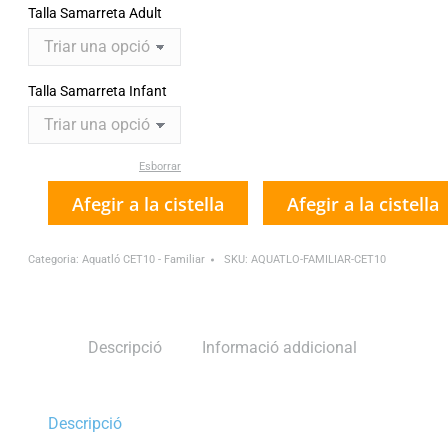
Talla Samarreta Adult
Talla Samarreta Infant
Esborrar
quantitat
Afegir a la cistella
Afegir a la cistella
de
Cursa
Categoria:
Aquatló CET10 - Familiar
SKU:
AQUATLO-FAMILIAR-CET10
familiar
Aquatló
CET10
Descripció
Informació addicional
Barcelona
Descripció