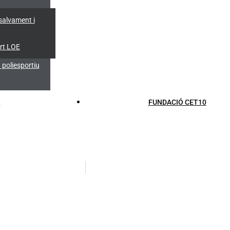
salvament i
rt LOE
poliesportiu
S
FUNDACIÓ CET10