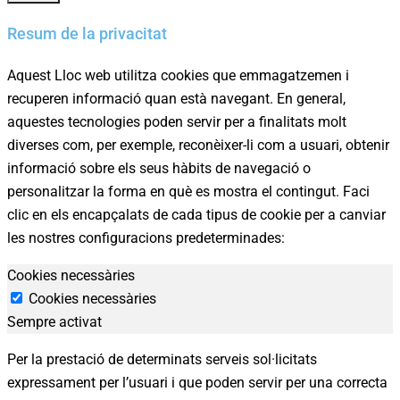
Resum de la privacitat
Aquest Lloc web utilitza cookies que emmagatzemen i
recuperen informació quan està navegant. En general,
aquestes tecnologies poden servir per a finalitats molt
diverses com, per exemple, reconèixer-li com a usuari, obtenir
informació sobre els seus hàbits de navegació o
personalitzar la forma en què es mostra el contingut. Faci
clic en els encapçalats de cada tipus de cookie per a canviar
les nostres configuracions predeterminades:
Cookies necessàries
Preferències
de
Cookies necessàries
Sempre activat
privadesa
de
Per la prestació de determinats serveis sol·licitats
les
expressament per l’usuari i que poden servir per una correcta
cookies