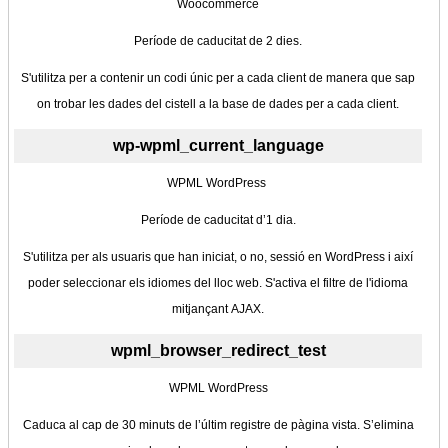
Woocommerce
Període de caducitat de 2 dies.
S'utilitza per a contenir un codi únic per a cada client de manera que sap
on trobar les dades del cistell a la base de dades per a cada client.
wp-wpml_current_language
WPML WordPress
Període de caducitat d’1 dia.
S'utilitza per als usuaris que han iniciat, o no, sessió en WordPress i així
poder seleccionar els idiomes del lloc web. S'activa el filtre de l'idioma
mitjançant AJAX.
wpml_browser_redirect_test
WPML WordPress
Caduca al cap de 30 minuts de l’últim registre de pàgina vista. S’elimina