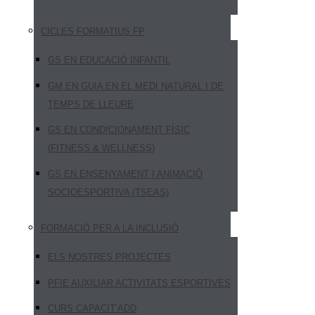
CICLES FORMATIUS FP
GS EN EDUCACIÓ INFANTIL
GM EN GUIA EN EL MEDI NATURAL I DE
TEMPS DE LLEURE
GS EN CONDICIONAMENT FÍSIC
(FITNESS & WELLNESS)
GS EN ENSENYAMENT I ANIMACIÓ
SOCIOESPORTIVA (TSEAS)
FORMACIÓ PER A LA INCLUSIÓ
ELS NOSTRES PROJECTES
PFIE AUXILIAR ACTIVITATS ESPORTIVES
CURS CAPACIT’ADD