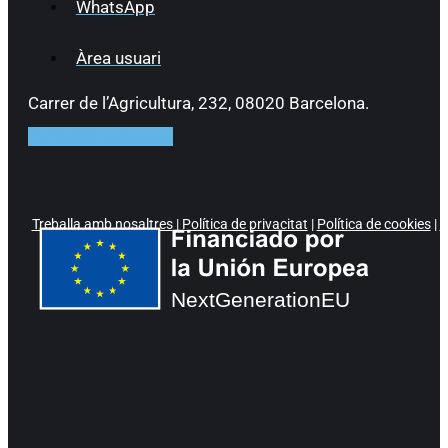
WhatsApp
Àrea usuari
Carrer de l’Agricultura, 232, 08020 Barcelona.
Facebook
Instagram
Treballa amb nosaltres
|
Política de privacitat
|
Política de cookies
|
P
NextGenerationEU