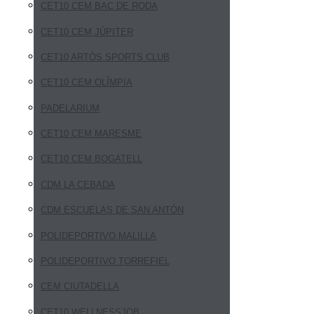
CET10 CEM BAC DE RODA
CET10 CEM JÚPITER
CET10 ARTÓS SPORTS CLUB
CET10 CEM OLÍMPIA
PADELARIUM
CET10 CEM MARESME
CET10 CEM BOGATELL
CDM LA CEBADA
CDM ESCUELAS DE SAN ANTÓN
POLIDEPORTIVO MALILLA
POLIDEPORTIVO TORREFIEL
CEM CIUTADELLA
CET10 WELLNESSJOB