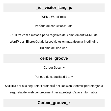
_icl_visitor_lang_js
WPML WordPress
Període de caducitat d’1 dia.
S'utilitza com a mètode per a registres del complement WPML de
WordPress. El propòsit de la cookie és emmagatzemar i redirigir a
l'idioma del lloc web.
cerber_groove
Cerber Security
Període de caducitat d'1 any.
S'utilitza per a la seguretat i protecció del lloc web. Serveix per reforçar la
seguretat del web concretament per a protegir d'atacs informàtics.
Cerber_groove_x