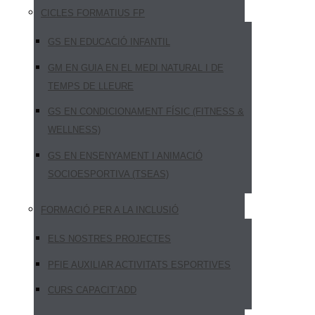
CICLES FORMATIUS FP
GS EN EDUCACIÓ INFANTIL
GM EN GUIA EN EL MEDI NATURAL I DE
TEMPS DE LLEURE
GS EN CONDICIONAMENT FÍSIC (FITNESS &
WELLNESS)
GS EN ENSENYAMENT I ANIMACIÓ
SOCIOESPORTIVA (TSEAS)
FORMACIÓ PER A LA INCLUSIÓ
ELS NOSTRES PROJECTES
PFIE AUXILIAR ACTIVITATS ESPORTIVES
CURS CAPACIT’ADD