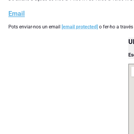
Email
Pots enviar-nos un email
[email protected]
o fer-ho a través
U
Es