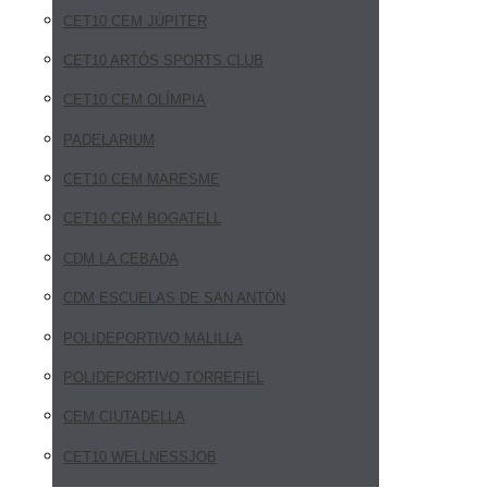
CET10 CEM JÚPITER
CET10 ARTÓS SPORTS CLUB
CET10 CEM OLÍMPIA
PADELARIUM
CET10 CEM MARESME
CET10 CEM BOGATELL
CDM LA CEBADA
CDM ESCUELAS DE SAN ANTÓN
POLIDEPORTIVO MALILLA
POLIDEPORTIVO TORREFIEL
CEM CIUTADELLA
CET10 WELLNESSJOB