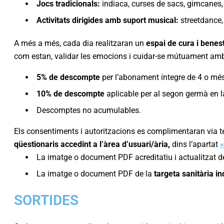
Jocs tradicionals:
indiaca, curses de sacs, gimcanes, 
Activitats dirigides amb suport musical:
streetdance,
A més a més, cada dia realitzaran un
espai de cura i benes
com estan, validar les emocions i cuidar-se mútuament amb 
5% de descompte
per l’abonament íntegre de 4 o mé
10% de descompte
aplicable per al segon germà en l
Descomptes no acumulables.
Els consentiments i autoritzacions es complimentaran via tele
qüestionaris accedint a l’àrea d’usuari/ària,
dins l’apartat
La imatge o document PDF acreditatiu i actualitzat d
La imatge o document PDF de la
targeta sanitària in
SORTIDES