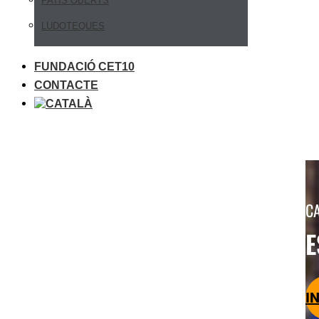
PATIS OBERTS
LUDOTEQUES
FUNDACIÓ CET10
CONTACTE
CA
E
I