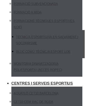
FORMACIÓ SUBVENCIONADA
FORMACIÓ A MIDA
FORMACIONS TÈCNIQUES ESPORTIVES
(LOE)
TÈCNIC/A ESPORTIU/VA EN SALVAMENT I
SOCORRISME
BLOC COMÚ TÈCNIC/A ESPORT LOE
MONITOR/A DINAMITZADOR/A
POLIESPORTIU (ACCÉS ROPEC)
CENTRES I SERVEIS ESPORTIUS
AQUATLÓ CET10 BARCELONA
CET10 CEM BAC DE RODA