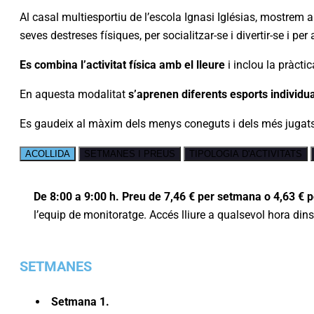
Al casal multiesportiu de l’escola Ignasi Iglésias, mostrem a
seves destreses físiques, per socialitzar-se i divertir-se i pe
Es combina l’activitat física amb el lleure
i inclou la pràctic
En aquesta modalitat
s’aprenen diferents esports individual
Es gaudeix al màxim dels menys coneguts i dels més jugats
ACOLLIDA
SETMANES I PREUS
TIPOLOGIA D'ACTIVITATS
De 8:00 a 9:00 h. Preu de 7,46 € per setmana o 4,63 € p
l’equip de monitoratge. Accés lliure a qualsevol hora dins 
SETMANES
Setmana 1.