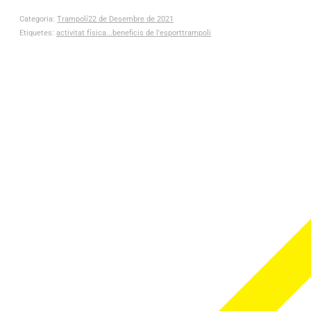
Categoria:
Trampolí
22 de Desembre de 2021
Etiquetes:
activitat física...
beneficis de l'esport
trampoli
Post
navigation