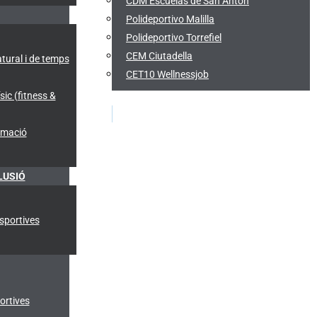
CDM Escuelas de San Antón
Polideportivo Malilla
Polideportivo Torrefiel
CEM Ciutadella
tural i de temps
CET10 Wellnessjob
ic (fitness &
imació
LUSIÓ
Esportives
ortives