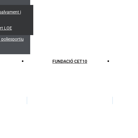
salvament i
rt LOE
poliesportiu
FUNDACIÓ CET10