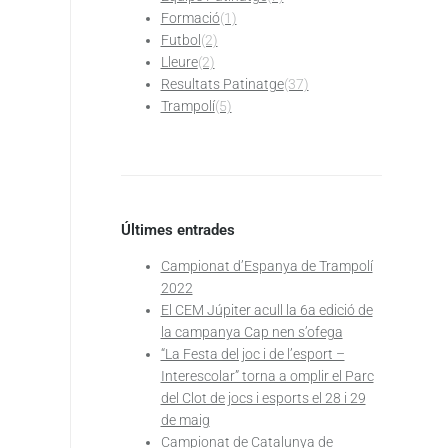
Formació
(1)
Futbol
(2)
Lleure
(2)
Resultats Patinatge
(37)
Trampolí
(5)
Últimes entrades
Campionat d’Espanya de Trampolí
2022
El CEM Júpiter acull la 6a edició de
la campanya Cap nen s’ofega
“La Festa del joc i de l’esport –
Interescolar” torna a omplir el Parc
del Clot de jocs i esports el 28 i 29
de maig
Campionat de Catalunya de