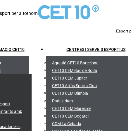
port per a tothom
Esport 
MACIÓ CET10
CENTRES I SERVEIS ESPORTIUS
0
Aquatló CET10 Barcelona
E
CET10 CEM Bac de Roda
CET10 CEM Júpiter
CET10 Artós Sports Club
CET10 CEM Olímpia
Padelarium
esport
CET10 CEM Maresme
’infants amb
CET10 CEM Bogatell
)
CDM La Cebada
ducadors/es