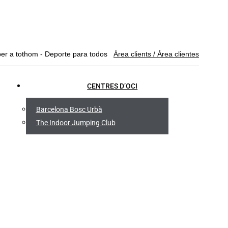
Facebook
YouTube
Linkedin
Instagram
per a tothom - Deporte para todos
Àrea clients / Área clientes
page
page
page
page
opens
opens
opens
opens
CENTRES D’OCI
in
in
in
in
new
new
new
new
Barcelona Bosc Urbà
window
window
window
window
The Indoor Jumping Club