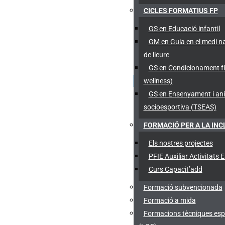
CICLES FORMATIUS FP
GS en Educació infantil
GM en Guia en el medi na
de lleure
GS en Condicionament fís
wellness)
GS en Ensenyament i an
socioesportiva (TSEAS)
FORMACIÓ PER A LA INC
Els nostres projectes
PFIE Auxiliar Activitats 
Curs Capacit’add
Formació subvencionada
Formació a mida
Formacions tècniques esp