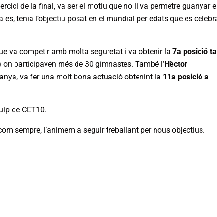
rcici de la final, va ser el motiu que no li va permetre guanyar e
 és, tenia l’objectiu posat en el mundial per edats que es celebr
e va competir amb molta seguretat i va obtenir la
7a posició ta
)
on participaven més de 30 gimnastes. També l’
Hèctor
anya, va fer una molt bona actuació obtenint la
11a posició a
quip de CET10.
 com sempre, l’animem a seguir treballant per nous objectius.