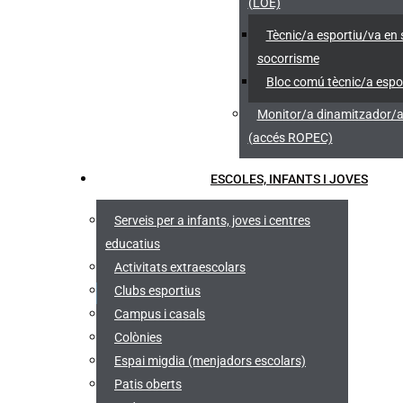
(LOE)
Tècnic/a esportiu/va en 
socorrisme
Bloc comú tècnic/a espo
Monitor/a dinamitzador/a 
(accés ROPEC)
ESCOLES, INFANTS I JOVES
Serveis per a infants, joves i centres
educatius
Activitats extraescolars
Clubs esportius
Campus i casals
Colònies
Espai migdia (menjadors escolars)
Patis oberts