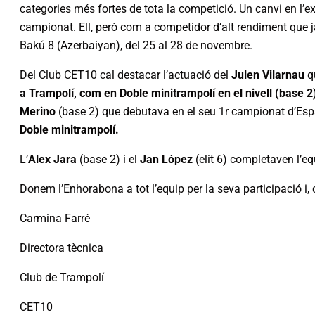
categories més fortes de tota la competició. Un canvi en l’exe
campionat. Ell, però com a competidor d’alt rendiment que ja
Bakú 8 (Azerbaiyan), del 25 al 28 de novembre.
Del Club CET10 cal destacar l’actuació del
Julen Vilarnau
qu
a Trampolí, com en Doble minitrampolí en el nivell (base 2
Merino
(base 2) que debutava en el seu 1r campionat d’Esp
Doble minitrampolí.
L’
Alex Jara
(base 2) i el
Jan López
(elit 6) completaven l’e
Donem l’Enhorabona a tot l’equip per la seva participació i,
Carmina Farré
Directora tècnica
Club de Trampolí
CET10