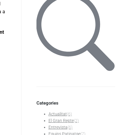
l
a a
nt
Categories
Actualitat
(6)
El Gran Repte
(2)
Entrevista
(6)
Equips Patinatge
(7)