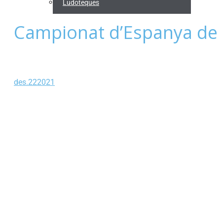
Ludoteques
Campionat d’Espanya de
des.
22
2021