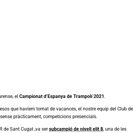
urense, el
Campionat d’Espanya de Trampolí 2021
.
sos que havíem tornat de vacances, el nostre equip del Club de
y sense pràcticament, competicions presencials.
R de Sant Cugat ,va ser
subcampió de nivell elit 8
,
una de les