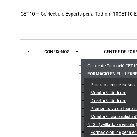
Skip
CET10 – Col·lectiu d'Esports per a Tothom 10
CET10 Es
to
content
CONEIX-NOS
CENTRE DE FOR
Centre de Formació CET1
FORMACIÓ EN EL LLEUR
Programació de cursos
Monitor/a de lleure
Director/a de lleure
Premonitor/a de lleure i 
Monitor/a especialista d
NESE (vetllador/a escolar
Formació online per a e