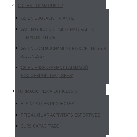
CICLES FORMATIUS FP
GS EN EDUCACIÓ INFANTIL
GM EN GUIA EN EL MEDI NATURAL I DE
TEMPS DE LLEURE
GS EN CONDICIONAMENT FÍSIC (FITNESS &
WELLNESS)
GS EN ENSENYAMENT I ANIMACIÓ
SOCIOESPORTIVA (TSEAS)
FORMACIÓ PER A LA INCLUSIÓ
ELS NOSTRES PROJECTES
PFIE AUXILIAR ACTIVITATS ESPORTIVES
CURS CAPACIT’ADD