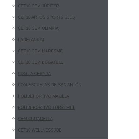
CET10 CEM JÚPITER
CET10 ARTÓS SPORTS CLUB
CET10 CEM OLÍMPIA
PADELARIUM
CET10 CEM MARESME
CET10 CEM BOGATELL
CDM LA CEBADA
CDM ESCUELAS DE SAN ANTÓN
POLIDEPORTIVO MALILLA
POLIDEPORTIVO TORREFIEL
CEM CIUTADELLA
CET10 WELLNESSJOB