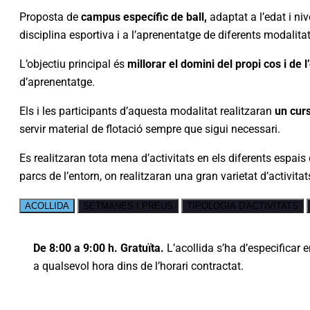
Proposta de
campus específic de ball
,
adaptat a l’edat i ni
disciplina esportiva i a l’aprenentatge de diferents modalitat
L’objectiu principal és
millorar el domini del propi cos i de
d’aprenentatge.
Els i les participants d’aquesta modalitat realitzaran
un
curs
servir material de flotació sempre que sigui necessari.
Es realitzaran tota mena d’activitats en els diferents espais
parcs de l’entorn, on realitzaran una gran varietat d’activitat
ACOLLIDA
SETMANES I PREUS
TIPOLOGIA D'ACTIVITATS
De 8:00 a 9:00 h. Gratuïta.
L’acollida s’ha d’especificar 
a qualsevol hora dins de l’horari contractat.