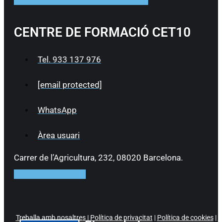
Facebook
Instagram
Linkedin
Youtube
CENTRE DE FORMACIÓ CET10
Tel. 933 137 976
[email protected]
WhatsApp
Àrea usuari
Carrer de l’Agricultura, 232, 08020 Barcelona.
Facebook
Instagram
Treballa amb nosaltres
|
Política de privacitat
|
Política de cookies
|
P