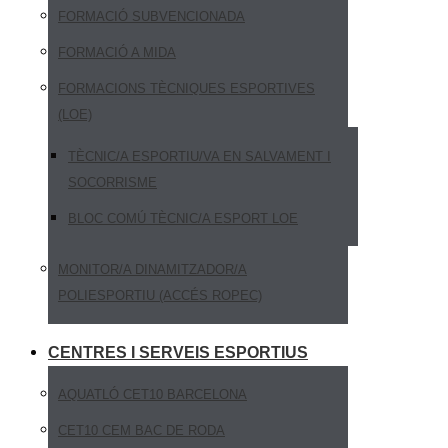
FORMACIÓ SUBVENCIONADA
FORMACIÓ A MIDA
FORMACIONS TÈCNIQUES ESPORTIVES
(LOE)
TÈCNIC/A ESPORTIU/VA EN SALVAMENT I
SOCORRISME
BLOC COMÚ TÈCNIC/A ESPORT LOE
MONITOR/A DINAMITZADOR/A
POLIESPORTIU (ACCÉS ROPEC)
CENTRES I SERVEIS ESPORTIUS
AQUATLÓ CET10 BARCELONA
CET10 CEM BAC DE RODA