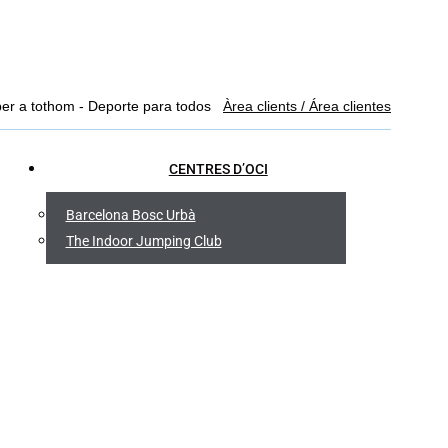
Facebook
YouTube
Linkedin
Instagram
per a tothom - Deporte para todos
Àrea clients / Área clientes
page
page
page
page
opens
opens
opens
opens
CENTRES D’OCI
in
in
in
in
new
new
new
new
Barcelona Bosc Urbà
window
window
window
window
The Indoor Jumping Club