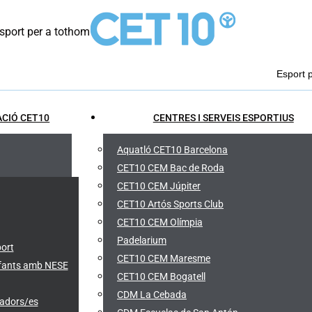
port per a tothom
Esport 
CIÓ CET10
CENTRES I SERVEIS ESPORTIUS
Aquatló CET10 Barcelona
CET10 CEM Bac de Roda
CET10 CEM Júpiter
CET10 Artós Sports Club
CET10 CEM Olímpia
Padelarium
port
CET10 CEM Maresme
infants amb NESE
CET10 CEM Bogatell
CDM La Cebada
cadors/es