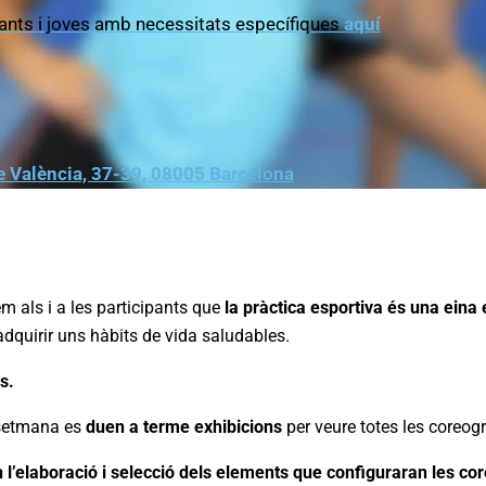
’infants i joves amb necessitats específiques
aquí
de València, 37-39, 08005 Barcelona
m als i a les participants que
la pràctica esportiva és una eina 
r adquirir uns hàbits de vida saludables.
s.
 setmana es
duen a terme exhibicions
per veure totes les coreogr
l’elaboració i selecció dels elements que configuraran les cor