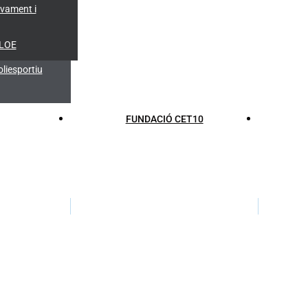
lvament i
 LOE
liesportiu
FUNDACIÓ CET10