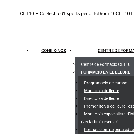
Skip
CET10 – Col·lectiu d'Esports per a Tothom 10
CET10 Es
to
content
CONEIX-NOS
CENTRE DE FORMA
Centre de Formació CET10
FORMACIÓ EN EL LLEURE
Programació de cursos
Monitor/a de lleure
Director/a de lleure
Premonitor/a de lleure i es
Monitor/a especialista d’
(vetllador/a escolar)
Formació online per a edu