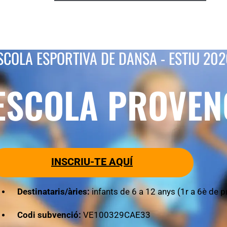
SCOLA ESPORTIVA DE DANSA - ESTIU 202
ESCOLA PROVEN
INSCRIU-TE AQUÍ
Destinataris/àries:
infants de 6 a 12 anys (1r a 6è de p
Codi subvenció:
VE100329CAE33