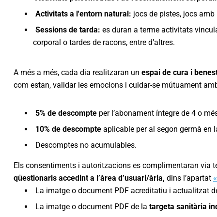
Activitats a l'entorn natural:
jocs de pistes, jocs amb m
Sessions de tarda:
es duran a terme activitats vincul
corporal o tardes de racons, entre d’altres.
A més a més, cada dia realitzaran un
espai de cura i benes
com estan, validar les emocions i cuidar-se mútuament amb 
5% de descompte
per l’abonament íntegre de 4 o mé
10% de descompte
aplicable per al segon germà en l
Descomptes no acumulables.
Els consentiments i autoritzacions es complimentaran via tele
qüestionaris accedint a l’àrea d’usuari/ària,
dins l’apartat
La imatge o document PDF acreditatiu i actualitzat d
La imatge o document PDF de la
targeta sanitària in