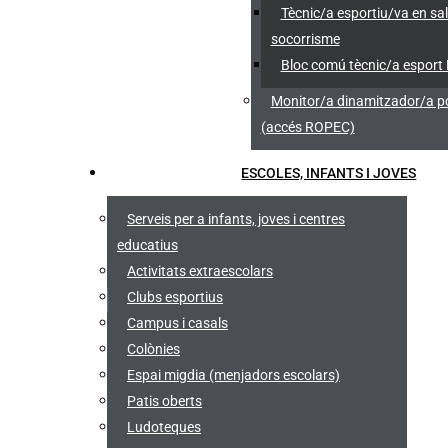
Tècnic/a esportiu/va en sa
socorrisme
Bloc comú tècnic/a esport
Monitor/a dinamitzador/a po
(accés ROPEC)
ESCOLES, INFANTS I JOVES
Serveis per a infants, joves i centres
educatius
Activitats extraescolars
Clubs esportius
Campus i casals
Colònies
Espai migdia (menjadors escolars)
Patis oberts
Ludoteques