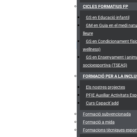
CICLES FORMATIUS FP
GS en Educació infantil
GM en Guia en el medi natu
lleure
GS en Condicionament físic
wellness)
GS en Ensenyament i anim
socioesportiva (TSEAS)
FORMACIÓ PER A LA INCLU
Els nostres projectes
PFIE Auxiliar Activitats Esp
Curs Capacit’add
Formació subvencionada
Formació a mida
Formacions tècniques esport