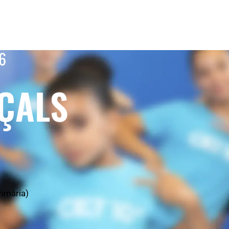
6
ÇALS
rimària)