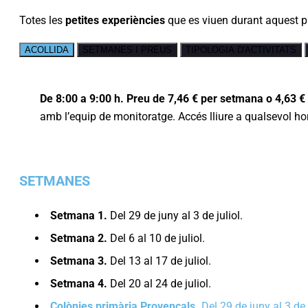
Totes les
petites experiències
que es viuen durant aquest 
ACOLLIDA
SETMANES I PREUS
TIPOLOGIA D'ACTIVITATS
De 8:00 a 9:00 h. Preu de 7,46 € per setmana o 4,63 € 
amb l’equip de monitoratge. Accés lliure a qualsevol hor
SETMANES
Setmana 1.
Del 29 de juny al 3 de juliol.
Setmana 2.
Del 6 al 10 de juliol.
Setmana 3.
Del 13 al 17 de juliol.
Setmana 4.
Del 20 al 24 de juliol.
Colònies primària Provençals.
Del 29 de juny al 3 de j