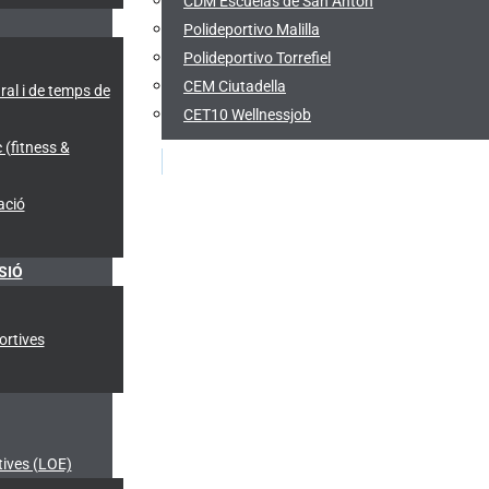
CDM Escuelas de San Antón
Polideportivo Malilla
Polideportivo Torrefiel
CEM Ciutadella
ral i de temps de
CET10 Wellnessjob
 (fitness &
ació
SIÓ
ortives
ives (LOE)