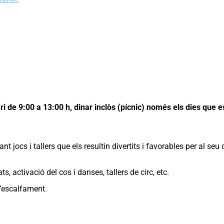
ri de 9:00 a 13:00 h, d
inar inclòs (pícnic) només els dies que es
zant jocs i tallers que els resultin divertits i favorables per al 
ats, activació del cos i danses, tallers de circ, etc.
d’escalfament.