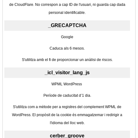
de CloudFlare. No correspon a cap ID de l'usuari, ni guarda cap dada
personal identificable.
_GRECAPTCHA
Google
Caduca als 6 mesos.
S'utilitza amb el fi de proporcionar un anàlisi de riscos.
_icl_visitor_lang_js
WPML WordPress
Període de caducitat d’1 dia.
S'utilitza com a mètode per a registres del complement WPML de
WordPress. El propòsit de la cookie és emmagatzemar i redirigir a
l'idioma del lloc web.
cerber_groove