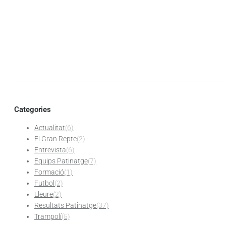
Categories
Actualitat
(6)
El Gran Repte
(2)
Entrevista
(6)
Equips Patinatge
(7)
Formació
(1)
Futbol
(2)
Lleure
(2)
Resultats Patinatge
(37)
Trampolí
(5)