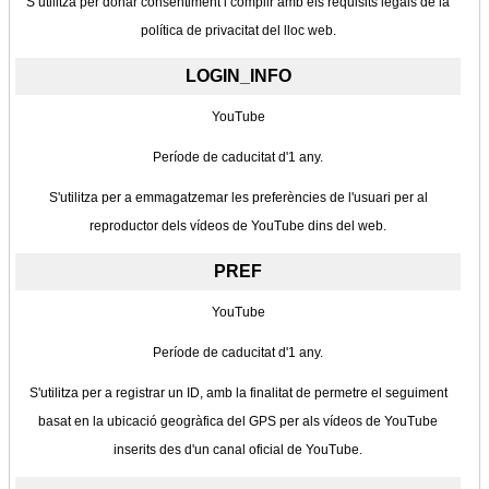
S’utilitza per donar consentiment i complir amb els requisits legals de la
política de privacitat del lloc web.
LOGIN_INFO
YouTube
Període de caducitat d'1 any.
S'utilitza per a emmagatzemar les preferències de l'usuari per al
reproductor dels vídeos de YouTube dins del web.
PREF
YouTube
Període de caducitat d'1 any.
S'utilitza per a registrar un ID, amb la finalitat de permetre el seguiment
basat en la ubicació geogràfica del GPS per als vídeos de YouTube
inserits des d'un canal oficial de YouTube.