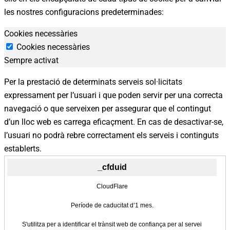
les nostres configuracions predeterminades:
Cookies necessàries
Preferències
de
Cookies necessàries
Sempre activat
privadesa
de
Per la prestació de determinats serveis sol·licitats
les
expressament per l’usuari i que poden servir per una correcta
cookies
navegació o que serveixen per assegurar que el contingut
d’un lloc web es carrega eficaçment. En cas de desactivar-se,
l’usuari no podrà rebre correctament els serveis i continguts
establerts.
_cfduid
CloudFlare
Període de caducitat d’1 mes.
S'utilitza per a identificar el trànsit web de confiança per al servei