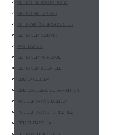
CET10 CEM BAC DE RODA
CET10 CEM JÚPITER
CET10 ARTÓS SPORTS CLUB
CET10 CEM OLÍMPIA
PADELARIUM
CET10 CEM MARESME
CET10 CEM BOGATELL
CDM LA CEBADA
CDM ESCUELAS DE SAN ANTÓN
POLIDEPORTIVO MALILLA
POLIDEPORTIVO TORREFIEL
CEM CIUTADELLA
CET10 WELLNESSJOB