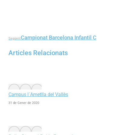
Campionat Barcelona Infantil C
Next
Següent
post:
Articles Relacionats
Campus l´Ametlla del Vallès
31 de Gener de 2020