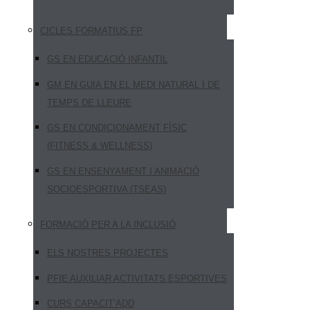
CICLES FORMATIUS FP
GS EN EDUCACIÓ INFANTIL
GM EN GUIA EN EL MEDI NATURAL I DE
TEMPS DE LLEURE
GS EN CONDICIONAMENT FÍSIC
(FITNESS & WELLNESS)
GS EN ENSENYAMENT I ANIMACIÓ
SOCIOESPORTIVA (TSEAS)
FORMACIÓ PER A LA INCLUSIÓ
ELS NOSTRES PROJECTES
PFIE AUXILIAR ACTIVITATS ESPORTIVES
CURS CAPACIT’ADD