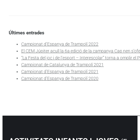
Últimes entrades
Campionat d’Espanya de Trampolí 2022
El CEM Júpiter acull la 6a edició de la campanya Cap nen s’of
“La Festa del joc i de l’esport – Interescolar” torna a omplir el 
Campionat de Catalunya de Trampolí 2021
Campionat d’Espanya de Trampolí 2021
Campionat d’Espanya de Trampolí 2020