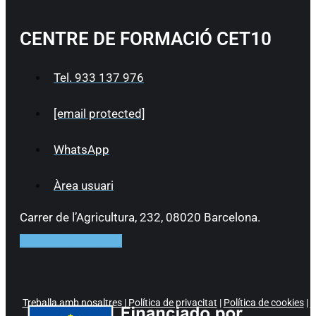
CENTRE DE FORMACIÓ CET10
Tel. 933 137 976
[email protected]
WhatsApp
Àrea usuari
Carrer de l’Agricultura, 232, 08020 Barcelona.
Facebook
Instagram
Treballa amb nosaltres
|
Política de privacitat
|
Política de cookies
|
P