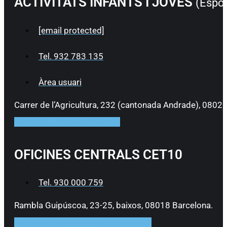
ACTIVITATS INFANTS I JOVES
(Esport
[email protected]
Tel. 932 783 135
Àrea usuari
Carrer de l’Agricultura, 232 (cantonada Andrade), 0802
Facebook
Instagram
Linkedin
OFICINES CENTRALS CET10
Tel. 930 000 759
Rambla Guipúscoa, 23-25, baixos, 08018 Barcelona.
Facebook
Instagram
Linkedin
Youtube