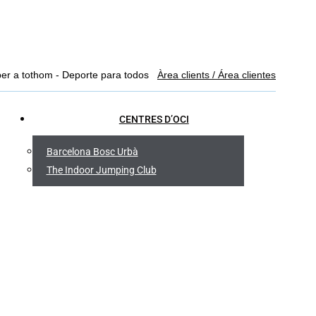
Facebook
YouTube
Linkedin
Instagram
per a tothom - Deporte para todos
Àrea clients / Área clientes
page
page
page
page
opens
opens
opens
opens
CENTRES D’OCI
in
in
in
in
new
new
new
new
Barcelona Bosc Urbà
window
window
window
window
The Indoor Jumping Club