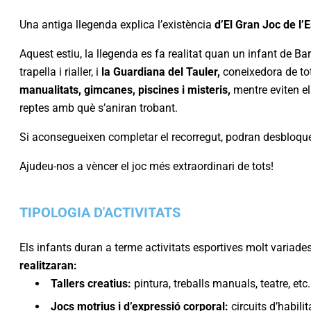
Una antiga llegenda explica l’existència
d’El Gran Joc de l’E
Aquest estiu, la llegenda es fa realitat quan un infant de B
trapella i rialler, i
la Guardiana del Tauler,
coneixedora de tot
manualitats, gimcanes, piscines i misteris,
mentre eviten e
reptes amb què s’aniran trobant.
Si aconsegueixen completar el recorregut, podran desbloqueja
Ajudeu-nos a vèncer el joc més extraordinari de tots!
TIPOLOGIA D'ACTIVITATS
Els infants duran a terme activitats esportives molt variades
realitzaran:
Tallers creatius:
pintura, treballs manuals, teatre, etc.
Jocs motrius i d’expressió corporal:
circuits d’habilit