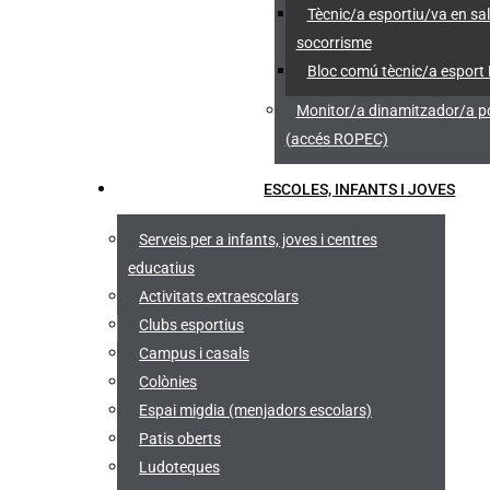
Tècnic/a esportiu/va en sa
socorrisme
Bloc comú tècnic/a esport
Monitor/a dinamitzador/a po
(accés ROPEC)
ESCOLES, INFANTS I JOVES
Serveis per a infants, joves i centres
educatius
Activitats extraescolars
Clubs esportius
Campus i casals
Colònies
Espai migdia (menjadors escolars)
Patis oberts
Ludoteques