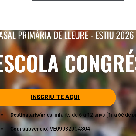
ASAL PRIMÀRIA DE LLEURE - ESTIU 2026
ESCOLA CONGRÉ
INSCRIU-TE AQUÍ
Destinataris/àries:
infants de 6 a 12 anys (1r a 6è de p
Codi subvenció:
VE090329CAS04