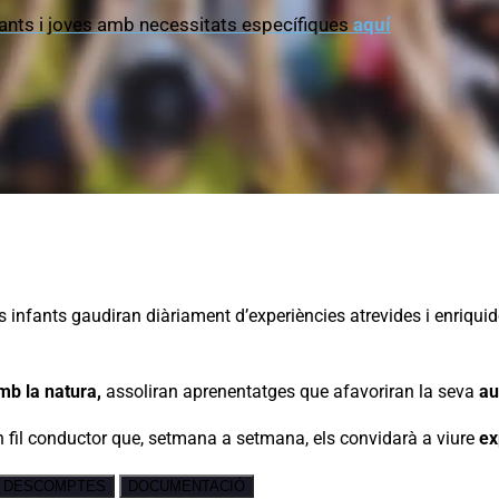
’infants i joves amb necessitats específiques
aquí
ls infants gaudiran diàriament d’experiències atrevides i enriqui
amb
la natura,
assoliran aprenentatges que afavoriran la seva
au
un fil conductor que, setmana a setmana, els convidarà a viure
ex
DESCOMPTES
DOCUMENTACIÓ