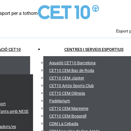
port per a tothom
Esport 
CIÓ CET10
CENTRES I SERVEIS ESPORTIUS
Aquatló CET10 Barcelona
CET10 CEM Bac de Roda
CET10 CEM Júpiter
CET10 Artós Sports Club
CET10 CEM Olímpia
Padelarium
port
CET10 CEM Maresme
infants amb NESE
CET10 CEM Bogatell
CDM La Cebada
cadors/es