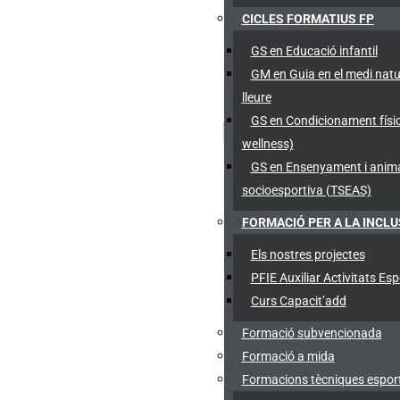
CICLES FORMATIUS FP
GS en Educació infantil
GM en Guia en el medi natu
lleure
GS en Condicionament físic
wellness)
GS en Ensenyament i anim
socioesportiva (TSEAS)
FORMACIÓ PER A LA INCLU
Els nostres projectes
PFIE Auxiliar Activitats Esp
Curs Capacit’add
Formació subvencionada
Formació a mida
Formacions tècniques esport