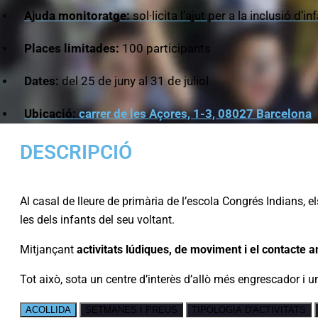
Ajuda monitoratge:
sol·licita l’ajut per a la inclusió d
Places limitades:
100 participants
Dates:
del 25 de juny al 31 de juliol
Ubicació:
carrer de les Açores, 1-3, 08027 Barcelona
DESCRIPCIÓ
Al casal de lleure de primària de l’escola Congrés Indians, e
les dels infants del seu voltant.
Mitjançant
activitats lúdiques, de moviment i el contacte 
Tot això, sota un centre d’interès d’allò més engrescador i 
ACOLLIDA
SETMANES I PREUS
TIPOLOGIA D'ACTIVITATS