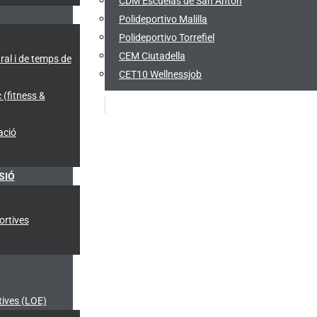
CDM Escuelas de San Antón
Polideportivo Malilla
Polideportivo Torrefiel
CEM Ciutadella
ral i de temps de
CET10 Wellnessjob
 (fitness &
ació
SIÓ
ortives
ives (LOE)