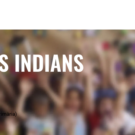
S INDIANS
rimària)