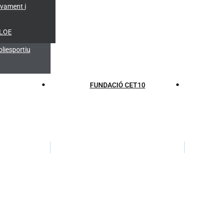
lvament i
 LOE
liesportiu
FUNDACIÓ CET10