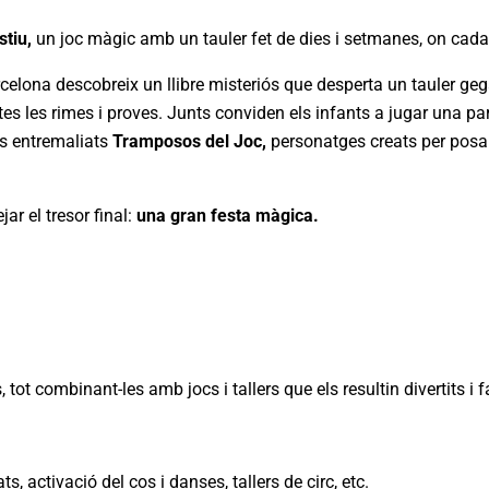
stiu,
un joc màgic amb un tauler fet de dies i setmanes, on cada
arcelona descobreix un llibre misteriós que desperta un tauler ge
es les rimes i proves. Junts conviden els infants a jugar una pa
ls entremaliats
Tramposos del Joc,
personatges creats per posar 
r el tresor final:
una gran festa màgica.
, tot combinant-les amb jocs i tallers que els resultin divertits
ats, activació del cos i danses, tallers de circ, etc.