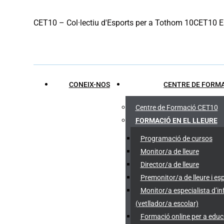
Skip
CET10 – Col·lectiu d'Esports per a Tothom 10
CET10 Es
to
content
CONEIX-NOS
CENTRE DE FORMA
Centre de Formació CET10
FORMACIÓ EN EL LLEURE
Programació de cursos
Monitor/a de lleure
Director/a de lleure
Premonitor/a de lleure i es
Monitor/a especialista d’
(vetllador/a escolar)
Formació online per a edu